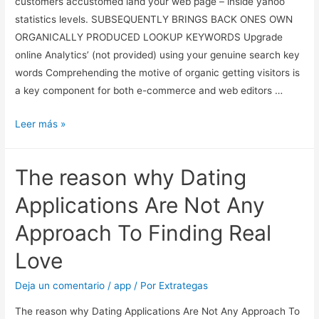
customers accustomed land your web page – inside yahoo
drawback?
statistics levels. SUBSEQUENTLY BRINGS BACK ONES OWN
ORGANICALLY PRODUCED LOOKUP KEYWORDS Upgrade
online Analytics’ (not provided) using your genuine search key
words Comprehending the motive of organic getting visitors is
a key component for both e-commerce and web editors …
The
Leer más »
keywords
character
The reason why Dating
shows
you
Applications Are Not Any
which
Approach To Finding Real
keywords
customers
Love
accustomed
land
Deja un comentario
/
app
/ Por
Extrategas
your
The reason why Dating Applications Are Not Any Approach To