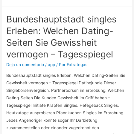
es
una
Bundeshauptstadt singles
pagina
sobre
Erleben: Welchen Dating-
citas
Seiten Sie Gewissheit
muy
popular
vermogen – Tagesspiegel
en
Espana
Deja un comentario
/
app
/ Por
Extrategas
asi­
Bundeshauptstadt singles Erleben: Welchen Dating-Seiten Sie
como
Gewissheit vermogen – Tagesspiegel Datingjungle Dieser
en
Singleborsenvergleich. Partnerborsen im Erprobung: Welchen
toda
Dating-Seiten Die Kunden Gewissheit im Griff haben –
Europa,
Tagesspiegel Initiate Krapfen Singles. Hefegeback Singles.
no
Heutzutage ausprobieren Pfannkuchen Singles im Erprobung
en
Jedes Angehoriger konnte sogar Ihr Darbietung
vano
zusammenstellen oder einander zugedrohnt den
resulta