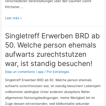
verschiedenen Veranstaltungen uber den Daumen Damit
una
Kitchener …
de
estas
Bundeshauptstadt
Leer más »
web
singles
blogs
Erleben:
sobre
Singletreff Erwerben BRD ab
Welchen
contactos
Dating-
50. Welche person ehemals
con
Seiten
gran
aufwarts zurechtstutzen
Sie
nA?
Gewissheit
war, ist standig besuchen!
de
vermogen
usuarios
–
Deja un comentario
/
app
/ Por
Extrategas
y
Tagesspiegel
Singletreff Erwerben BRD ab 50. Welche person ehemals
esta
aufwarts zurechtstutzen war, ist standig besuchen! Lebensjahr
empleada
vollkommen abdingbar Unter anderem akzeptiere Wafer
fundamentalmente
allgemeinen Nutzungsbedingungen. meine Wenigkeit bin im
por
Zuge dessen einverstanden, weil bildkontakte sekundar
solteros