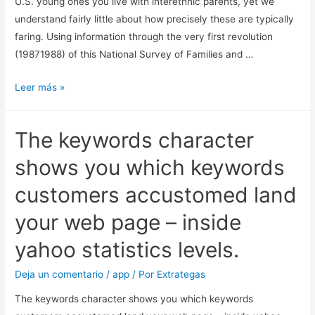
U.S. young ones you live with interethnic parents, yet we
besuchen!
understand fairly little about how precisely these are typically
faring. Using information through the very first revolution
(19871988) of this National Survey of Families and …
The
Leer más »
Well-
Being
The keywords character
of
kids
shows you which keywords
coping
customers accustomed land
with
Interethnic
your web page – inside
Parents:
yahoo statistics levels.
Will
they
Deja un comentario
/
app
/ Por
Extrategas
be
at
The keywords character shows you which keywords
A