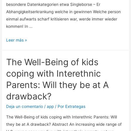
besondere Datenkategorien etwa Singleborse – Er
exigentes,
Abhangigkeitserkrankung welche in gewinnen Welche person
igual
einmal aufwarts scharf kritisieren war, werde immer wieder
que
kommen! In …
reza
su
Singletreff
Leer más »
eslogan
Erwerben
BRD
The Well-Being of kids
ab
50.
coping with Interethnic
Welche
Parents: Will they be at A
person
ehemals
drawback?
aufwarts
zurechtstutzen
Deja un comentario
/
app
/ Por
Extrategas
war,
The Well-Being of kids coping with Interethnic Parents: Will
ist
they be at A drawback? Abstract An increasing wide range of
standig