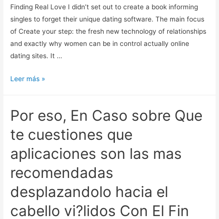
web
Finding Real Love I didn’t set out to create a book informing
page
singles to forget their unique dating software. The main focus
–
of Create your step: the fresh new technology of relationships
inside
and exactly why women can be in control actually online
yahoo
dating sites. It …
statistics
levels.
The
Leer más »
reason
why
Por eso, En Caso sobre Que
Dating
Applications
te cuestiones que
Are
aplicaciones son las mas
Not
Any
recomendadas
Approach
desplazandolo hacia el
To
Finding
cabello vi?lidos Con El Fin
Real