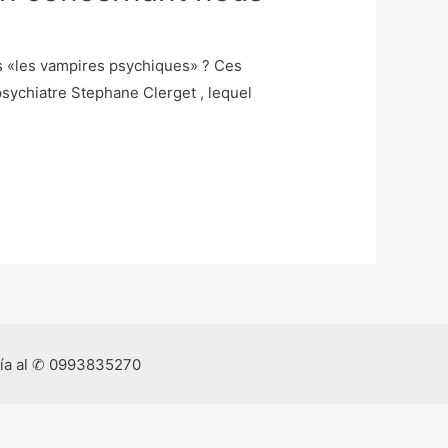
s «les vampires psychiques» ? Ces
sychiatre Stephane Clerget , lequel
ría al ✆ 0993835270