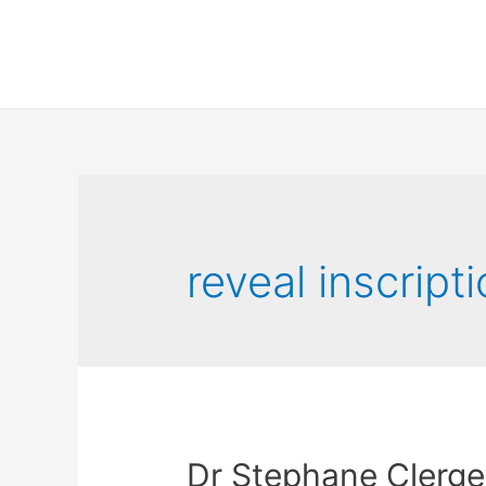
reveal inscript
Dr Stephane Clerget