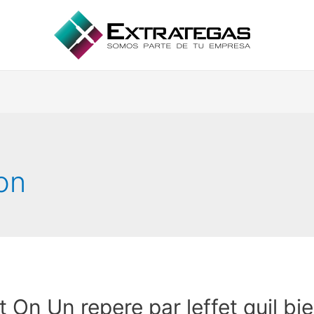
ion
 On Un repere par leffet quil b