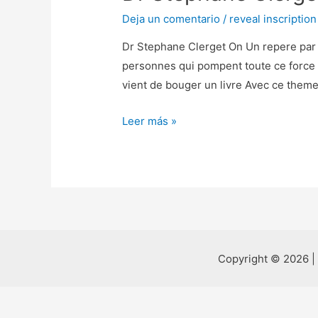
Deja un comentario
/
reveal inscription
Dr Stephane Clerget On Un repere par
personnes qui pompent toute ce force e
vient de bouger un livre Avec ce theme
Dr
Leer más »
Stephane
Clerget
On
Un
repere
par
leffet
Copyright © 2026 |
quil
bien
concernant