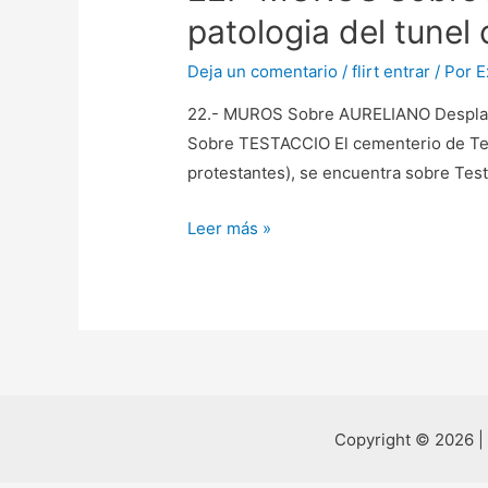
patologi­a del tune
Deja un comentario
/
flirt entrar
/ Por
E
22.- MUROS Sobre AURELIANO Desplazan
Sobre TESTACCIO El cementerio de Testa
protestantes), se encuentra sobre Test
22.-
Leer más »
MUROS
Sobre
AURELIANO
Desplazandolo
hacia
el
pelo
Copyright © 2026 |
La