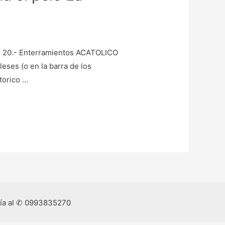
to 20.- Enterramientos ACATOLICO
eses (o en la barra de los
torico …
ría al ✆ 0993835270