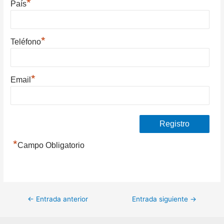
*
País
*
Teléfono
*
Email
*
Campo Obligatorio
Navegación
←
Entrada anterior
Entrada siguiente
→
de