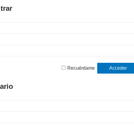
trar
Recuérdame
ario