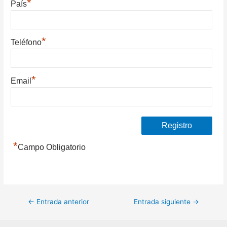
*
País
*
Teléfono
*
Email
*
Campo Obligatorio
Navegación
←
Entrada anterior
Entrada siguiente
→
de