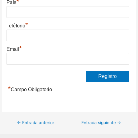
*
País
*
Teléfono
*
Email
*
Campo Obligatorio
Navegación
←
Entrada anterior
Entrada siguiente
→
de