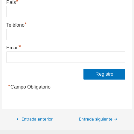
*
País
*
Teléfono
*
Email
*
Campo Obligatorio
Navegación
←
Entrada anterior
Entrada siguiente
→
de