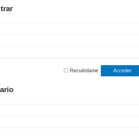
trar
Recuérdame
ario