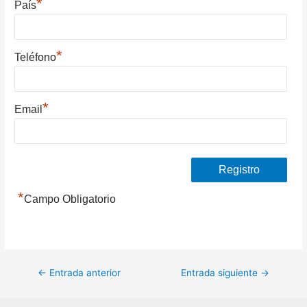
*
País
*
Teléfono
*
Email
*
Campo Obligatorio
Navegación
←
Entrada anterior
Entrada siguiente
→
de