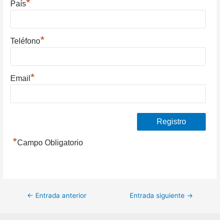
*
País
*
Teléfono
*
Email
*
Campo Obligatorio
Navegación
←
Entrada anterior
Entrada siguiente
→
de