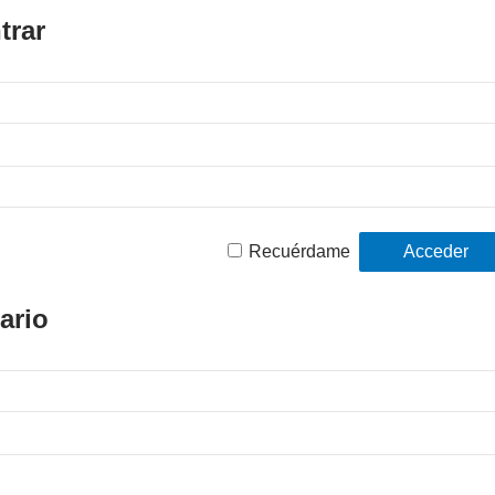
trar
Recuérdame
ario