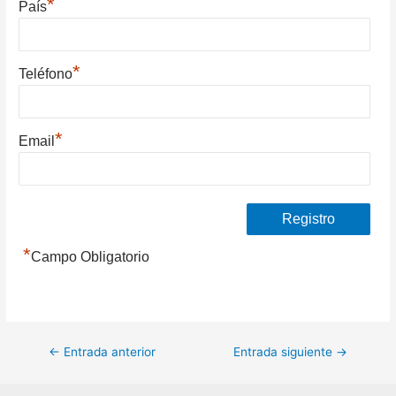
*
País
*
Teléfono
*
Email
*
Campo Obligatorio
Navegación
←
Entrada anterior
Entrada siguiente
→
de