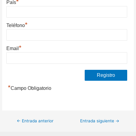
*
País
*
Teléfono
*
Email
*
Campo Obligatorio
Navegación
←
Entrada anterior
Entrada siguiente
→
de