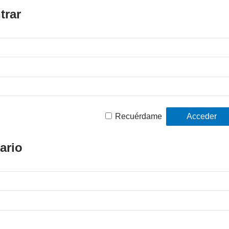
trar
Recuérdame
ario