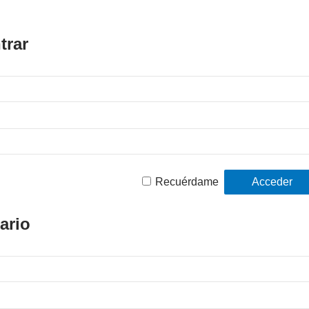
trar
Recuérdame
ario