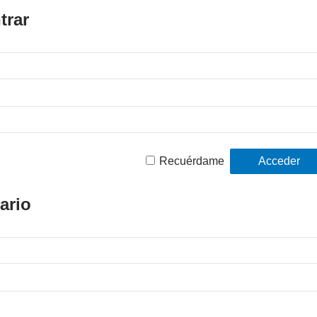
trar
Recuérdame
ario