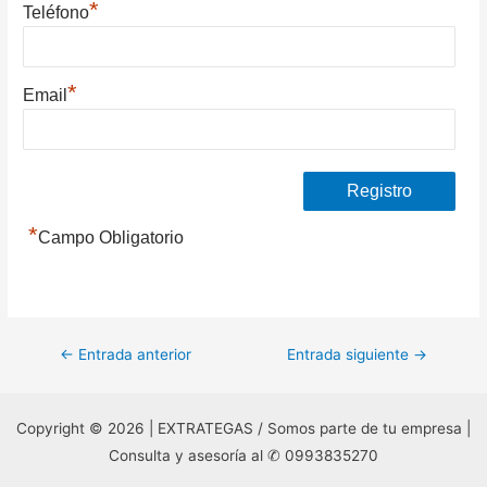
*
Teléfono
*
Email
*
Campo Obligatorio
Navegación
←
Entrada anterior
Entrada siguiente
→
de
entradas
Copyright © 2026 | EXTRATEGAS / Somos parte de tu empresa |
Consulta y asesoría al ✆ 0993835270