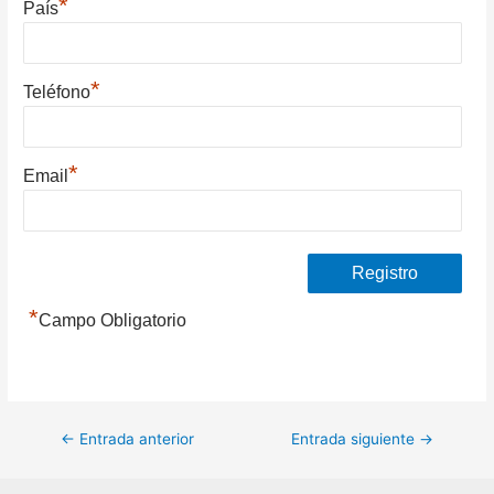
*
País
*
Teléfono
*
Email
*
Campo Obligatorio
Navegación
←
Entrada anterior
Entrada siguiente
→
de