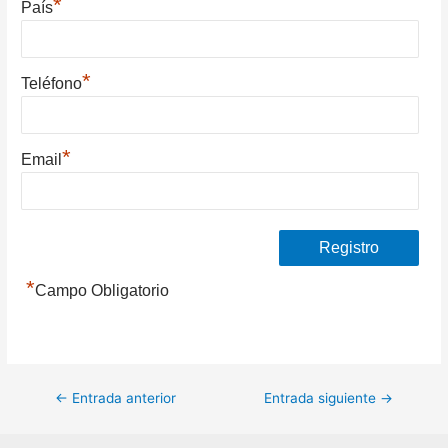
*
País
*
Teléfono
*
Email
*
Campo Obligatorio
Navegación
←
Entrada anterior
Entrada siguiente
→
de