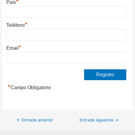
*
País
*
Teléfono
*
Email
*
Campo Obligatorio
Navegación
←
Entrada anterior
Entrada siguiente
→
de