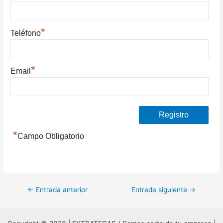
*
Teléfono
*
Email
*
Campo Obligatorio
Navegación
←
Entrada anterior
Entrada siguiente
→
de
entradas