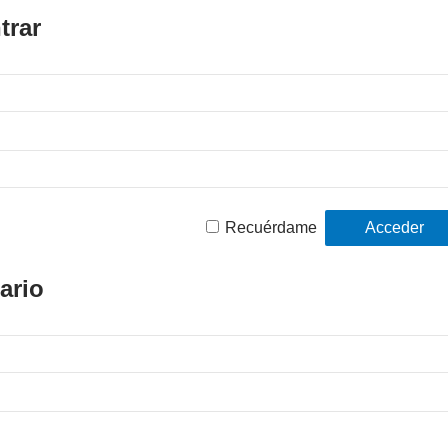
trar
Recuérdame
ario