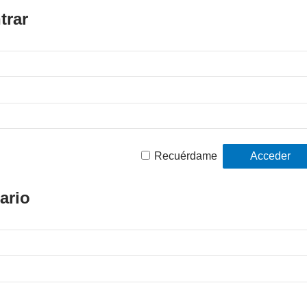
trar
Recuérdame
ario