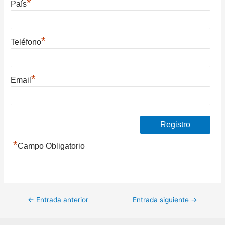
*
País
*
Teléfono
*
Email
*
Campo Obligatorio
Navegación
←
Entrada anterior
Entrada siguiente
→
de