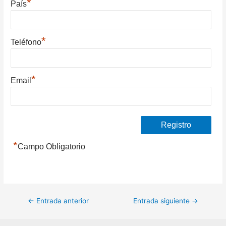
*
País
*
Teléfono
*
Email
*
Campo Obligatorio
Navegación
←
Entrada anterior
Entrada siguiente
→
de