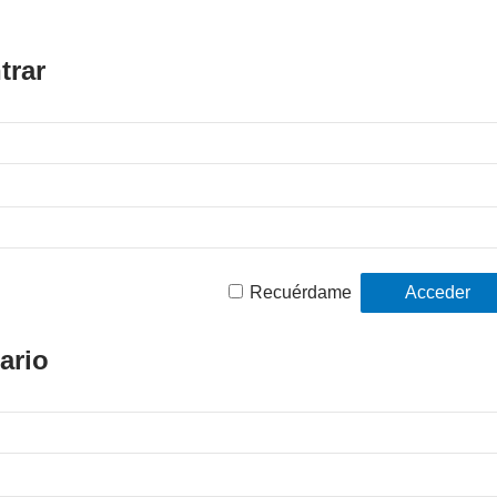
trar
Recuérdame
ario