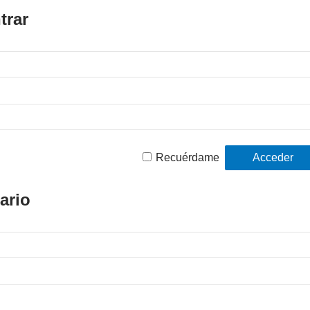
trar
Recuérdame
ario