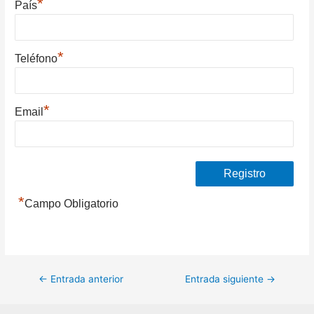
*
País
*
Teléfono
*
Email
*
Campo Obligatorio
Navegación
←
Entrada anterior
Entrada siguiente
→
de