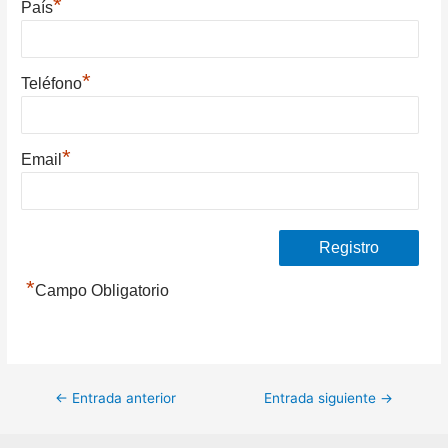
*
País
*
Teléfono
*
Email
*
Campo Obligatorio
Navegación
←
Entrada anterior
Entrada siguiente
→
de