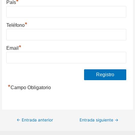
*
País
*
Teléfono
*
Email
*
Campo Obligatorio
Navegación
←
Entrada anterior
Entrada siguiente
→
de