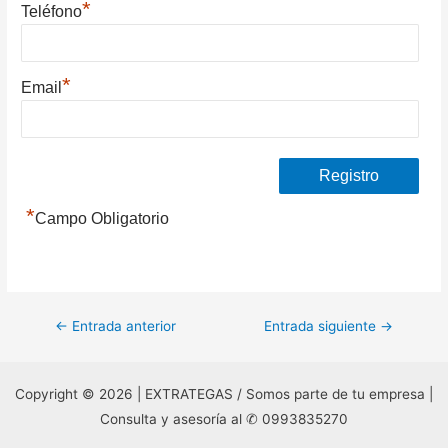
*
Teléfono
*
Email
*
Campo Obligatorio
Navegación
←
Entrada anterior
Entrada siguiente
→
de
entradas
Copyright © 2026 | EXTRATEGAS / Somos parte de tu empresa |
Consulta y asesoría al ✆ 0993835270