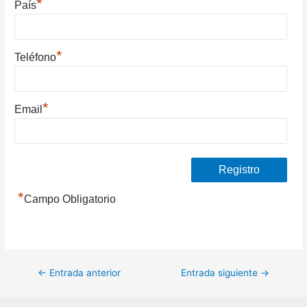
*
País
*
Teléfono
*
Email
*
Campo Obligatorio
Navegación
←
Entrada anterior
Entrada siguiente
→
de