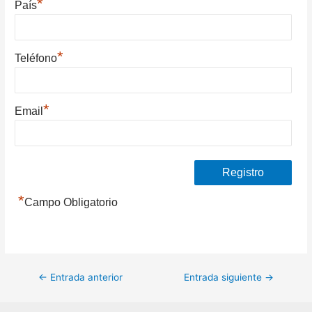
*
País
*
Teléfono
*
Email
*
Campo Obligatorio
Navegación
←
Entrada anterior
Entrada siguiente
→
de