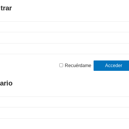
trar
Recuérdame
ario