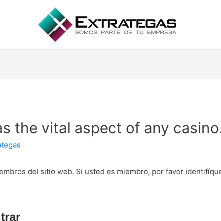
s the vital aspect of any casino
ategas
embros del sitio web. Si usted es miembro, por favor identifíq
trar