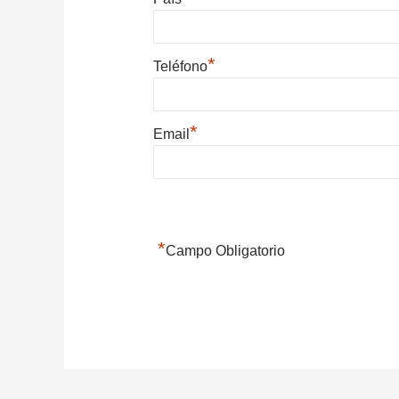
*
Teléfono
*
Email
*
Campo Obligatorio