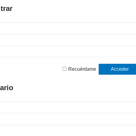
trar
Recuérdame
ario