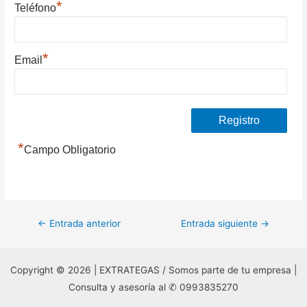
*
Teléfono
*
Email
*
Campo Obligatorio
Navegación
←
Entrada anterior
Entrada siguiente
→
de
entradas
Copyright © 2026 | EXTRATEGAS / Somos parte de tu empresa |
Consulta y asesoría al ✆ 0993835270