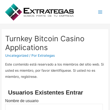
Main
Men
Turnkey Bitcoin Casino
Applications
Uncategorized
/ Por
Extrategas
Este contenido está reservado a los miembros del sitio web. Si
usted es miembro, por favor identifíquese. Si usted no es
miembro, regístrese.
Usuarios Existentes Entrar
Nombre de usuario