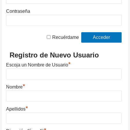
Contraseña
Recuérdame
Registro de Nuevo Usuario
*
Escoja un Nombre de Usuario
*
Nombre
*
Apellidos