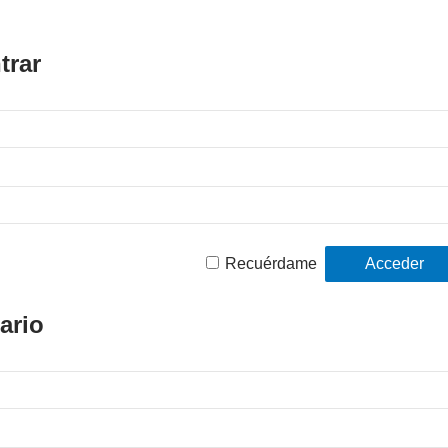
trar
Recuérdame
ario