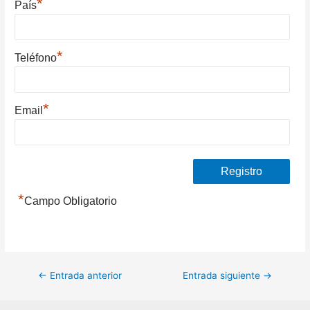
*
País
*
Teléfono
*
Email
*
Campo Obligatorio
Navegación
←
Entrada anterior
Entrada siguiente
→
de