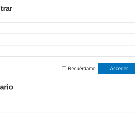
trar
Recuérdame
ario