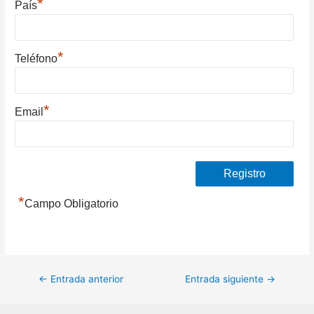
*
País
*
Teléfono
*
Email
*
Campo Obligatorio
Navegación
←
Entrada anterior
Entrada siguiente
→
de