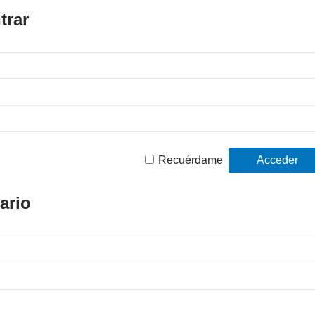
trar
Recuérdame
ario