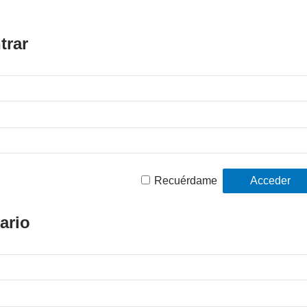
trar
Recuérdame
ario