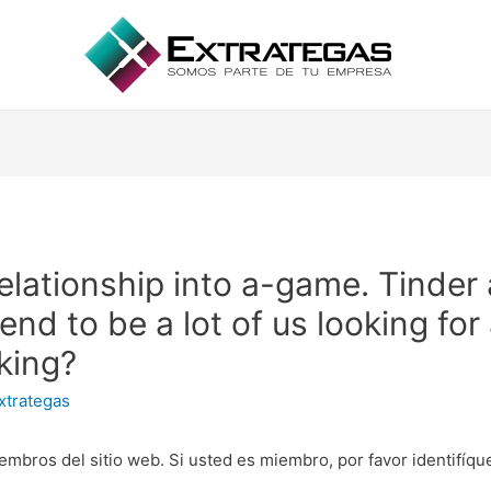
lationship into a-game. Tinder 
nd to be a lot of us looking for
king?
xtrategas
embros del sitio web. Si usted es miembro, por favor identifíq