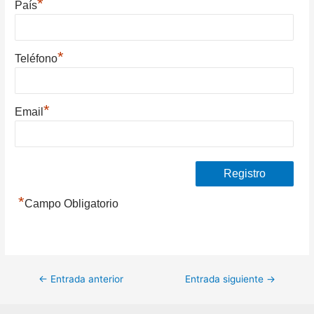
*
País
*
Teléfono
*
Email
*
Campo Obligatorio
Navegación
←
Entrada anterior
Entrada siguiente
→
de