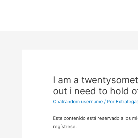
I am a twentysometh
out i need to hold 
Chatrandom username
/ Por
Extratega
Este contenido está reservado a los mi
regístrese.