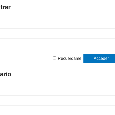
trar
Recuérdame
ario