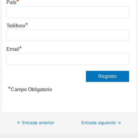
*
País
*
Teléfono
*
Email
*
Campo Obligatorio
Navegación
←
Entrada anterior
Entrada siguiente
→
de