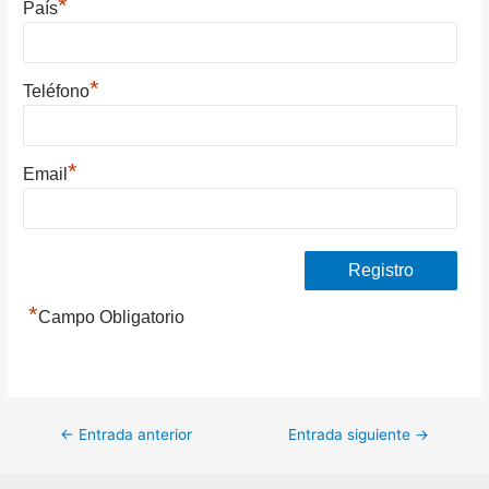
*
País
*
Teléfono
*
Email
*
Campo Obligatorio
Navegación
←
Entrada anterior
Entrada siguiente
→
de