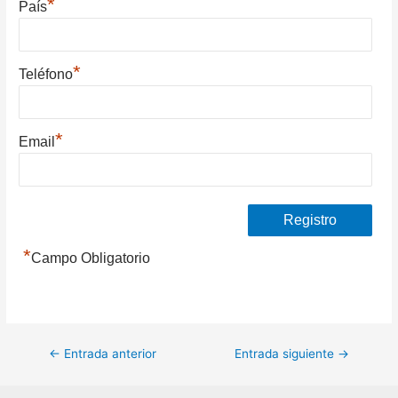
*
País
*
Teléfono
*
Email
*
Campo Obligatorio
Navegación
←
Entrada anterior
Entrada siguiente
→
de