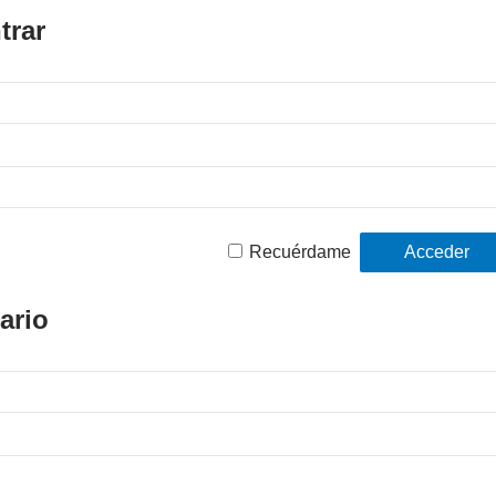
trar
Recuérdame
ario